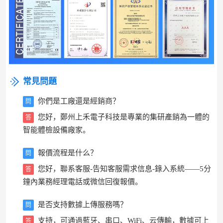
外形尺寸
580*575*2320 /長寬高（mm)
設備重量
凈重：40KG， 加包裝：45KG
體溫、血壓、投幣、支付、IC卡/身份證等身份識
選配功能
別
常見問題
你們是工廠還是經銷商？
問
您好，鄭州上禾電子科技是專業的集研產銷為一體的
答
智能體檢設備廠家。
報價流程是什么？
問
您好，聯系客服-告知客服需求信息-錄入系統——5分
答
鐘內業務經理電話或微信回復報價。
是否支持數據上傳服務嗎？
問
支持，可通過藍牙、串口、WiFi、云傳輸，數據可上
答