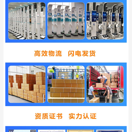
廣告宣傳
支持JPEG、JPG、PNG等視頻和圖片格式
體重測量
精密電阻應變式傳感器
方式
身高測量
高精度的毫米波探頭
方式
標配RS232、可選配WiFi、藍牙、云接口、3G/4G
數據通信
等
測量速度
測量480次/小時
系統兼容
HIS系統、電腦、APP、電子病歷等
電源
AC100V-240V（50Hz/60Hz)
消耗功率
≤15W，（約60小時1度電）
工作環境
溫度-10℃ —— +40℃