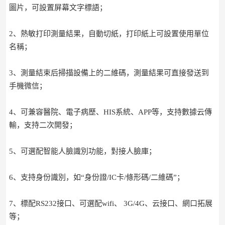
圖片，可設置屏幕文字標語；
2、熱敏打印測量結果，自動切紙，打印紙上可設置使用單位
名稱；
3、測量結束后掃描設備上的二維碼，測量結果可直接發送到
手機微信；
4、可兼容醫院、電子病歷、HIS系統、APP等，支持數據云傳
輸，支持二次開發；
5、可選配智能人臉識別功能，對接人臉庫；
6、支持身份識別，如“身份證/IC卡/條形碼/二維碼”；
7、標配RS232接口、可選配wifi、 3G/4G、云接口、網口拓展
等；