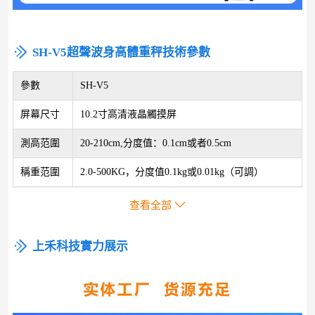
SH-V5超聲波身高體重秤技術參數
參數
SH-V5
屏幕尺寸
10.2寸高清液晶觸摸屏
測高范圍
20-210cm,分度值：0.1cm或者0.5cm
稱重范圍
2.0-500KG，分度值0.1kg或0.01kg（可調）
打印模塊
微型熱敏打印機，打印紙尺寸57*50mm

查看全部
支持人臉識別、身份證、醫保卡等身份識別，可
智能識別
上禾科技實力展示
根據需要選配
支持多語言，如：英語、西語、法語、德語、葡
語言
語、韓語等