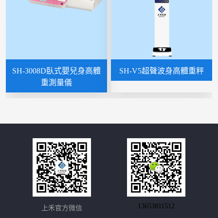
SH-3008D臥式嬰兒身高體
SH-V5超聲波身高體重秤
重測量儀
13653811512
上禾官方微信